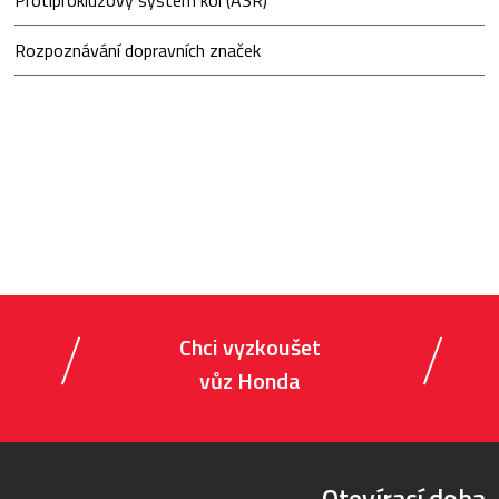
Protiprokluzový systém kol (ASR)
Rozpoznávání dopravních značek
Chci vyzkoušet
vůz Honda
Otevírací doba