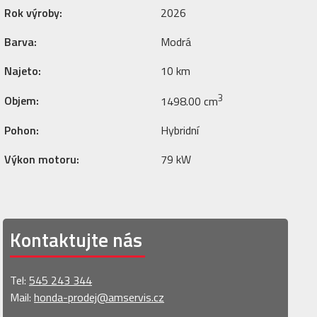
Rok výroby:
2026
Barva:
Modrá
Najeto:
10 km
3
Objem:
1498.00 cm
Pohon:
Hybridní
Výkon motoru:
79 kW
Kontaktujte nás
Tel:
545 243 344
Mail:
honda-prodej@amservis.cz