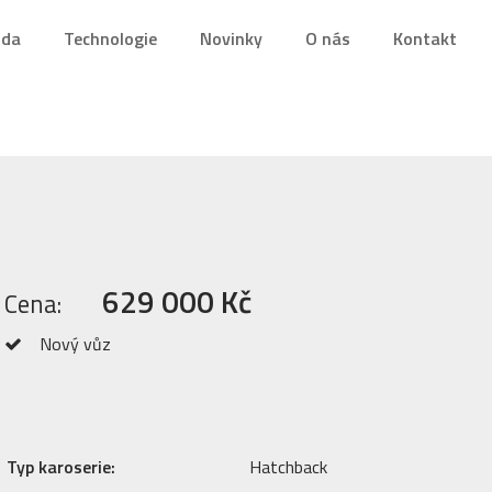
nda
Technologie
Novinky
O nás
Kontakt
629 000 Kč
Cena:
Nový vůz
Typ karoserie:
Hatchback