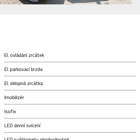
El. ovládání zrcátek
El. parkovací brzda
El. sklopná zrcátka
Imobilizér
Isofix
LED denní svícení
LED světlomety plnohodnotné