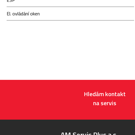
ESP
El. ovládání oken
Hledám kontakt
na servis
AM Servis Plus a.s.