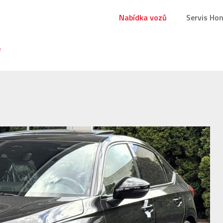
Nabídka vozů
Servis Ho
e