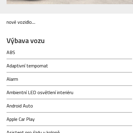
nové vozidlo....
Výbava vozu
ABS
Adaptivní tempomat
Alarm
Ambientní LED osvětlení interiéru
Android Auto
Apple Car Play
Asistent pro jízdu v koloně