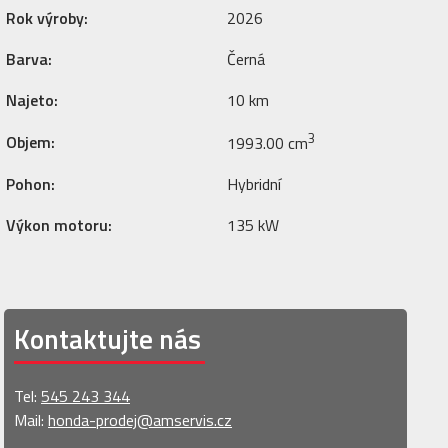
Rok výroby:
2026
Barva:
Černá
Najeto:
10 km
3
Objem:
1993.00 cm
Pohon:
Hybridní
Výkon motoru:
135 kW
Kontaktujte nás
Tel:
545 243 344
Mail:
honda-prodej@amservis.cz