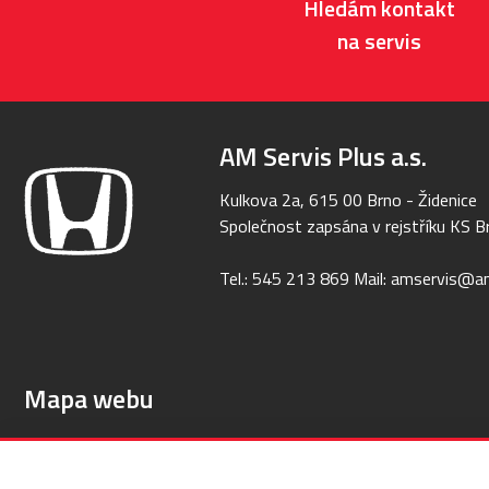
Hledám kontakt
na servis
AM Servis Plus a.s.
Kulkova 2a, 615 00 Brno - Židenice
Společnost zapsána v rejstříku KS Br
Tel.:
545 213 869
Mail:
amservis@am
Mapa webu
Úvod
Nabídka vozů
Servis Honda
Technologie
Nov
Cookie – Nastavení