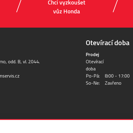
Chci vyzkoušet
vůz Honda
Otevírací doba
Prodej
no, odd. B, vl. 2044.
Otevírací
doba
servis.cz
Po-Pá:
8:00 - 17:00
So-Ne:
Zavřeno
inky
O nás
Kontakt
Kariéra
Ochrana osobních údajů