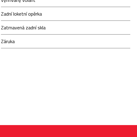
Vyhřívaný volant
Zadní loketní opěrka
Zatmavená zadní skla
Záruka